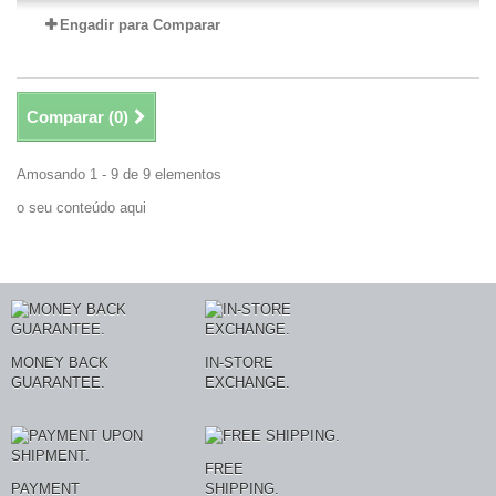
Engadir para Comparar
Comparar (
0
)
Amosando 1 - 9 de 9 elementos
o seu conteúdo aqui
MONEY BACK
IN-STORE
GUARANTEE.
EXCHANGE.
FREE
PAYMENT
SHIPPING.