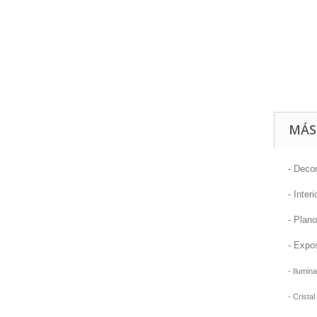
MÁS
- Decor
- Inter
- Plan
- Expo
- Ilumin
- Cristal