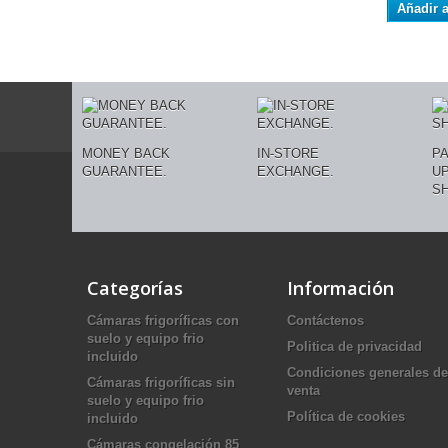
Añadir a
MONEY BACK
IN-STORE
P
GUARANTEE.
EXCHANGE.
U
SH
Categorías
Información
Cámaras frigoríficas con
Contáctenos
suelo y equipo frio
Politica de privacidad
incluido
Condiciones generales de
Cámaras frigoríficas sin
venta
suelo y equipo frio
Política de cookies
incluido
Cámaras congelación 85