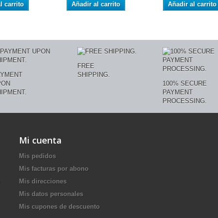
l carrito
Añadir al carrito
Añadir al carrito
FREE
AYMENT
SHIPPING.
PON
100% SECURE
IPMENT.
PAYMENT
PROCESSING.
Mi cuenta
Mis pedidos
Mis facturas por abono
Mis direcciones
Mis datos personales
Mis cupones de descuento