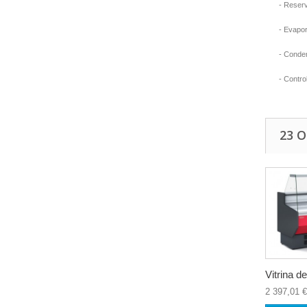
- Reserv
- Evapor
- Conden
- Contro
23 
Vitrina de
2 397,01 €