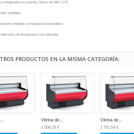
a refrigerada con puertas, hueco de 440 x 270
ador ventilado.
sación ventilada y evaporacion automática
l eletronico de temperatura con indicador.
OTROS PRODUCTOS EN LA MISMA CATEGORÍA:
...
Vitrina de...
Vitrina de...
2 508,33 €
2 751,54 €