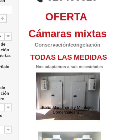
dad
OFERTA
l
Cámaras mixtas
o
Conservación/congelación
 de
ición
TODAS LAS MEDIDAS
uertas
Nos adaptamos a sus necesidades
rilato
 de
ición
ero
te
al