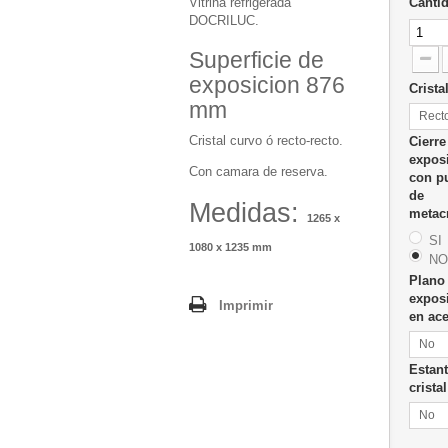
Vitrina refrigerada
Canti
DOCRILUC.
Superficie de
exposicion 876
Crista
mm
Rect
Cristal curvo ó recto-recto.
Cierre
expos
Con camara de reserva.
con p
de
Medidas:
metac
1265 x
SI
1080 x 1235 mm
NO
Plano
expos
Imprimir
en ac
No
Estan
crist
No