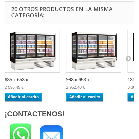
20 OTROS PRODUCTOS EN LA MISMA
CATEGORÍA:
685 x 653 x...
998 x 653 x...
1310 
2 595,45 €
2 952,40 €
3 369,
Añadir al carrito
Añadir al carrito
Añad
¡CONTACTENOS!