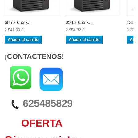
685 x 653 x...
998 x 653 x...
1310 
2 541,00 €
2 954,82 €
3 325,
Añadir al carrito
Añadir al carrito
Añad
¡CONTACTENOS!
625485829
OFERTA