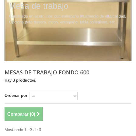
Mesa de trabajo
Construida en acero inox con entrepaño intermedio de alta calidad.
Opciona peto trasero, cajon, entrepaño, tabla polietileno, etc..
MESAS DE TRABAJO FONDO 600
Hay 3 productos.
Ordenar por
Comparar (
0
)
Mostrando 1 - 3 de 3