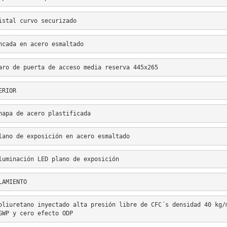
istal curvo securizado
ncada en acero esmaltado
aro de puerta de acceso media reserva 445x265
ERIOR
hapa de acero plastificada
lano de exposición en acero esmaltado
luminación LED plano de exposición
LAMIENTO
oliuretano inyectado alta presión libre de CFC´s densidad 40 kg/
GWP y cero efecto ODP