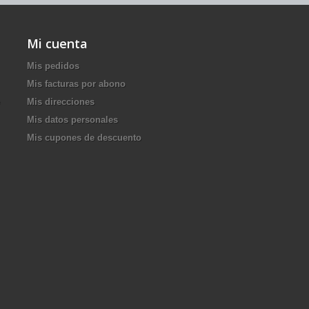
Mi cuenta
Mis pedidos
Mis facturas por abono
Mis direcciones
Mis datos personales
Mis cupones de descuento