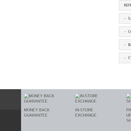
 REF
 - S
 - C
 - B
 - C
MONEY BACK
IN-STORE
P
GUARANTEE.
EXCHANGE.
U
SH