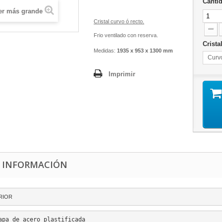
Canti
er más grande
Cristal curvo ó recto.
Frio ventilado con reserva.
Crista
Medidas:
1935 x 953 x 1300 mm
Curv
Imprimir
 INFORMACIÓN
RIOR
apa de acero plastificada