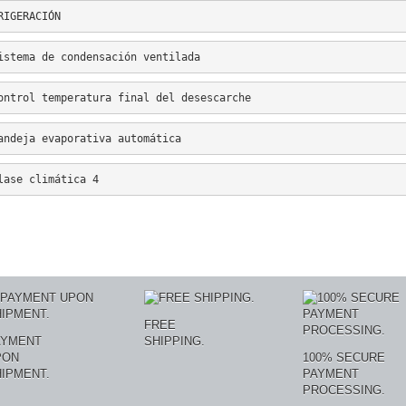
RIGERACIÓN
istema de condensación ventilada
ontrol temperatura final del desescarche
andeja evaporativa automática
lase climática 4
FREE
AYMENT
SHIPPING.
PON
100% SECURE
IPMENT.
PAYMENT
PROCESSING.