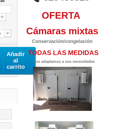
dad
OFERTA
l
Cámaras mixtas
o
Conservación/congelación
TODAS LAS MEDIDAS
Añadir
al
Nos adaptamos a sus necesidades
carrito