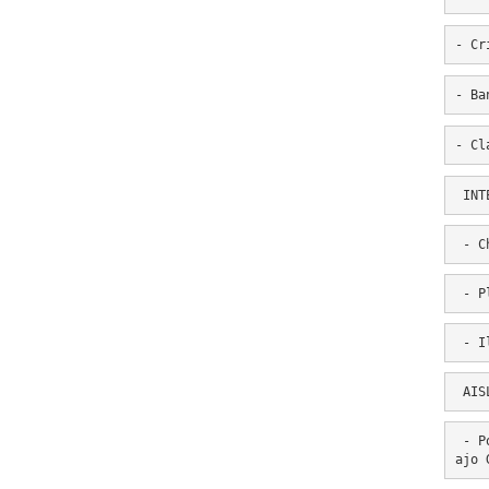
- Cr
- Ba
- Cl
 INT
 - C
 - P
 - I
 AIS
 - P
ajo 