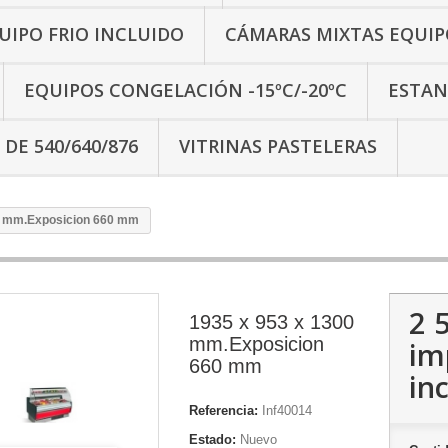
IPO FRIO INCLUIDO
CÁMARAS MIXTAS EQUIP
EQUIPOS CONGELACIÓN -15ºC/-20ºC
ESTAN
 DE 540/640/876
VITRINAS PASTELERAS
0 mm.Exposicion 660 mm
2 
1935 x 953 x 1300
mm.Exposicion
im
660 mm
inc
Referencia:
Inf40014
Estado:
Nuevo