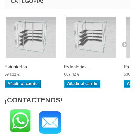
CATEGORÍA:
Estanterías...
Estanterías...
Estan
594,11 €
607,42 €
636,4
Añadir al carrito
Añadir al carrito
Añad
¡CONTACTENOS!