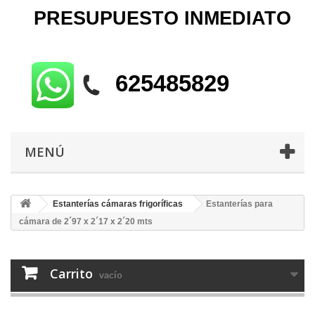
PRESUPUESTO
INMEDIATO
625485829
MENÚ
Estanterías cámaras frigoríficas
Estanterías para
cámara de 2´97 x 2´17 x 2´20 mts
Carrito
vacío