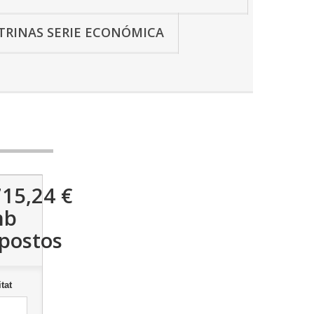
ITRINAS SERIE ECONÓMICA
715,24 €
mb
postos
tat