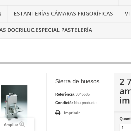
N
ESTANTERÍAS CÁMARAS FRIGORÍFICAS
V
AS DOCRILUC.ESPECIAL PASTELERÍA
2 
Sierra de huesos
a
Referència
3846685
im
Condició:
Nou producte
Imprimir
Quanti
Ampliar