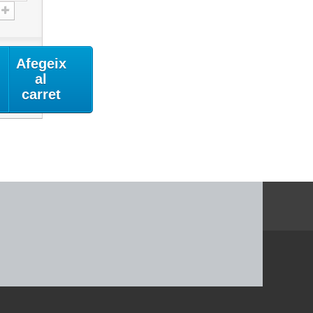
Afegeix
al
carret