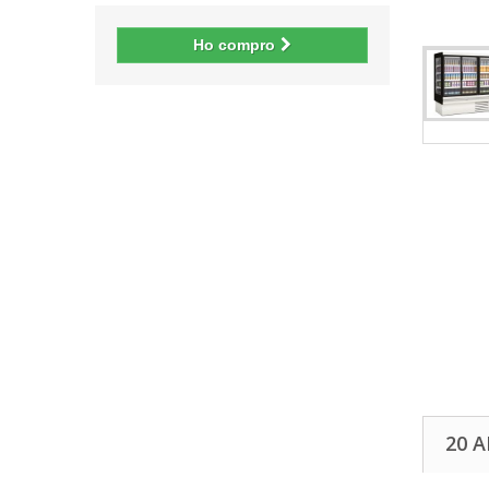
Ho compro
20 