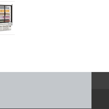
685 x 653 x...
685 x 653 x...
3 945,81 €
4 445,54 €
Afegir al carret
Afegir al carret