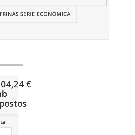
ITRINAS SERIE ECONÓMICA
804,24 €
mb
postos
tat