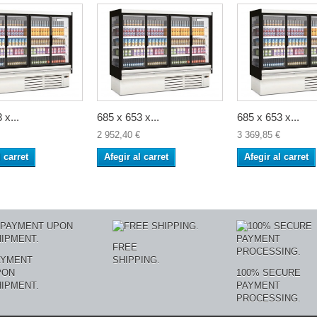
 x...
685 x 653 x...
685 x 653 x...
2 952,40 €
3 369,85 €
l carret
Afegir al carret
Afegir al carret
FREE
AYMENT
SHIPPING.
PON
100% SECURE
IPMENT.
PAYMENT
PROCESSING.