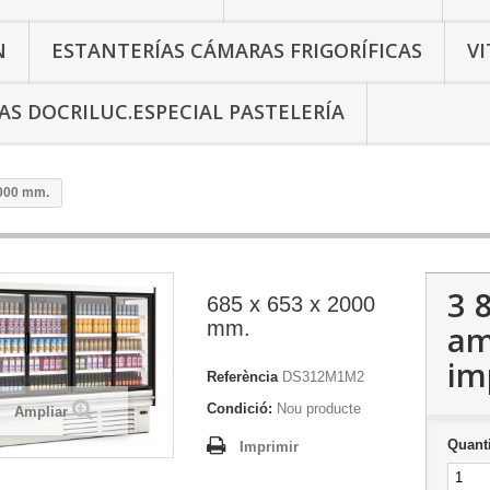
N
ESTANTERÍAS CÁMARAS FRIGORÍFICAS
V
AS DOCRILUC.ESPECIAL PASTELERÍA
2000 mm.
3 
685 x 653 x 2000
mm.
a
im
Referència
DS312M1M2
Condició:
Nou producte
Ampliar
Quanti
Imprimir