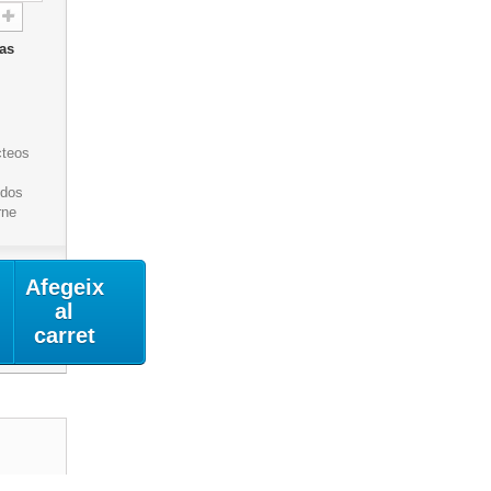
das
e
cteos
idos
rne
Afegeix
al
carret