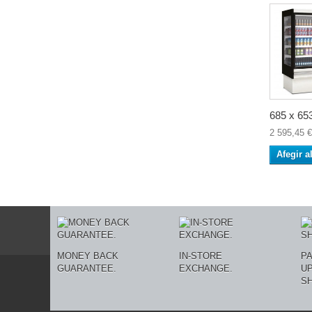
685 x 653
2 595,45 €
Afegir a
MONEY BACK
IN-STORE
P
GUARANTEE.
EXCHANGE.
U
SH