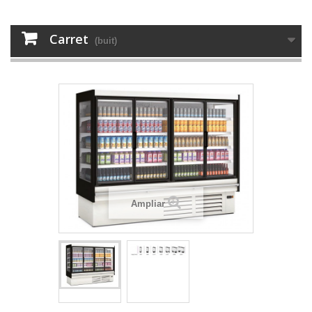
Carret
(buit)
Ampliar