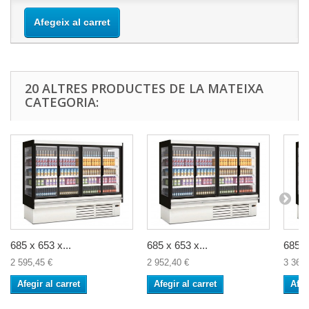
Afegeix al carret
20 ALTRES PRODUCTES DE LA MATEIXA
CATEGORIA:
685 x 653 x...
685 x 653 x...
685 x
2 595,45 €
2 952,40 €
3 369,
Afegir al carret
Afegir al carret
Afeg