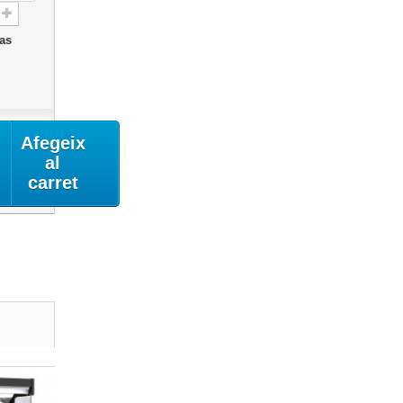
das
Afegeix
al
carret