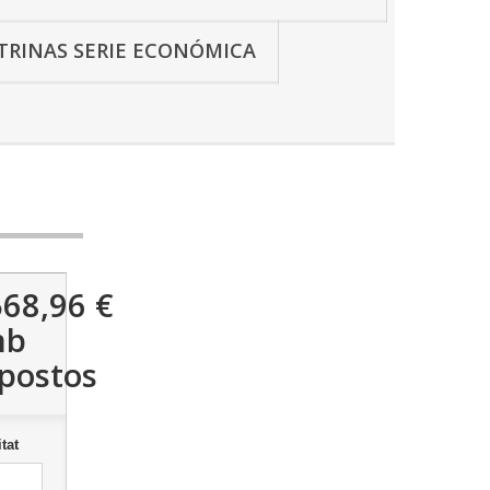
ITRINAS SERIE ECONÓMICA
568,96 €
mb
postos
tat