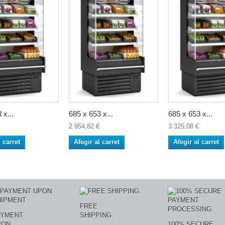
 x...
685 x 653 x...
685 x 653 x...
2 954,82 €
3 325,08 €
l carret
Afegir al carret
Afegir al carret
FREE
AYMENT
SHIPPING.
PON
100% SECURE