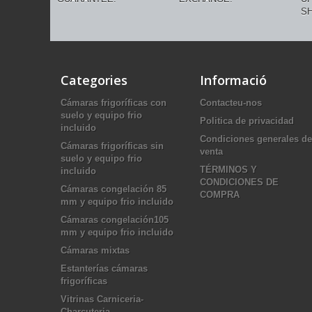
SH
Categories
Informació
Cámaras frigoríficas con
Contacteu-nos
suelo y equipo frio
Politica de privacidad
incluido
Condiciones generales de
Cámaras frigoríficas sin
venta
suelo y equipo frio
TÉRMINOS Y
incluido
CONDICIONES DE
Cámaras congelación 85
COMPRA
mm y equipo frio incluido
Cámaras congelación105
mm y equipo frio incluido
Cámaras mixtas
Estanterías cámaras
frigoríficas
Vitrinas Carniceria-
Charcuteria