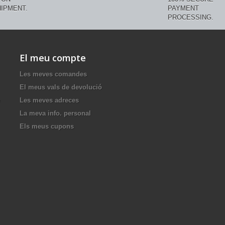
IPMENT.
PAYMENT
PROCESSING.
El meu compte
Les meves comandes
El meus vals de devolució
Les meves adreces
La meva info. personal
Els meus cupons