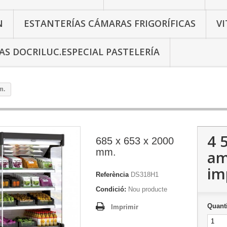
N
ESTANTERÍAS CÁMARAS FRIGORÍFICAS
V
AS DOCRILUC.ESPECIAL PASTELERÍA
m.
4 
685 x 653 x 2000
mm.
a
im
Referència
DS318H1
Condició:
Nou producte
Quanti
Imprimir