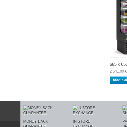
685 x 653
2 541,00 €
Afegir a
MONEY BACK
IN-STORE
P
GUARANTEE.
EXCHANGE.
U