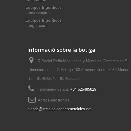
Equipos frigoríficos
conservación
Equipos frigoríficos
congelación
Informació sobre la botiga
R.Social.Peña Maquinaria y Montajes Comerciales SL,
Dirección fiscal: C/Málaga 103 Arroyomolinos.28939.Madrid
Telf: 91 4642648 - 91 4636539
Telefoneu-nos ara:
+34 625485829
Adreça electrònica:
tienda@instalacionescomerciales.net