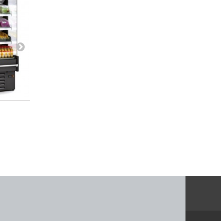
685 x 653 x...
685 x 653 x...
3 908,30 €
4 316,07 €
Afegir al carret
Afegir al carret